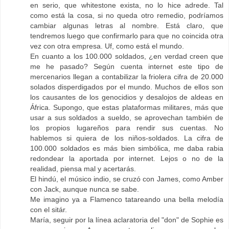
en serio, que whitestone exista, no lo hice adrede. Tal
como está la cosa, si no queda otro remedio, podríamos
cambiar algunas letras al nombre. Está claro, que
tendremos luego que confirmarlo para que no coincida otra
vez con otra empresa. Uf, como está el mundo.
En cuanto a los 100.000 soldados, ¿en verdad creen que
me he pasado? Según cuenta internet este tipo de
mercenarios llegan a contabilizar la friolera cifra de 20.000
solados disperdigados por el mundo. Muchos de ellos son
los causantes de los genocidios y desalojos de aldeas en
África. Supongo, que estas plataformas militares, más que
usar a sus soldados a sueldo, se aprovechan también de
los propios lugareños para rendir sus cuentas. No
hablemos si quiera de los niños-soldados. La cifra de
100.000 soldados es más bien simbólica, me daba rabia
redondear la aportada por internet. Lejos o no de la
realidad, piensa mal y acertarás.
El hindú, el músico indio, se cruzó con James, como Amber
con Jack, aunque nunca se sabe.
Me imagino ya a Flamenco tatareando una bella melodía
con el sitár.
María, seguir por la línea aclaratoria del "don" de Sophie es