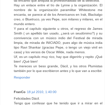
tal encanto que aniquila la profesionalidad de la detectiva.
Hay un enlace entre el tío de Lynne y la organización. El
nombre de la organización paramilitar Whitestone me
encanta, se parece al de los Americanos en Irak, Blackalgo
creo, o Bluetruco, ya ves Pepe, son milares y milares, en el
mundo entero.
Y para el capítulo siguiente u otros, el regreso de James
Smith ( un apellido tan usado, ¿será un seudónimo?) y su
connivencia con un músico indio del Festival de mirada
limpia, de mirada de INICIADO, pues algo de música india
tipo Ravi Shankar (gracias Pepe, o tengo un viejo vinil en
casa) y los versos de Oscar Wilde, nada menos.
Uf, es un capítulo muy rico, hay que digerirlo y repito ¡Qué
bien! ¡Qué bien!
Te mereces un beso grande, Dácil, y los otros Plumistas
también por lo que escribieron antes y lo que van a escribir.
Responder
FranCo
18 jul 2010, 1:40:00
Felicidades Dácil.
Tengo que confesar que he tenido que ir a mirar en el