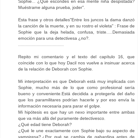
Sophie... ¿Qué escondes en esa mente niña despistada?
Muéstrame alguna prueba, joder".
Esta frase y otros detalles"Entre los juncos la dama danzó
la canción de la muerte, y en su rostro el violeta" : Frase de
Sophie que la deja helada, confusa, triste.....Demasiada
emoción para una detectivesa ¿no?.
.....................................
Repito mi comentario y el texto del capítulo 16, que
coíncide con lo que hoy Dacil nos vuelve a insinuar acerca
de la relación de Deborah con Sophie.
Mi interpretación es que Deborah está muy implicada con
Sophie, mucho más de lo que como profesional sería
bueno y conveniente.Está decidida a protegerla del daño
que los paramilitares podrían hacerle y por eso envía la
información necesaria para parar el golpe.
Mi hipótesis es que hay un nexo importante entre ambas
que va más allá del puramente detectivesco.
¿Qué edad tiene Deborah?
¿Qué le une exactamente con Sophie bajo su aspecto de
vampiresa?.¿Por qué se cambia de gabardina antes de