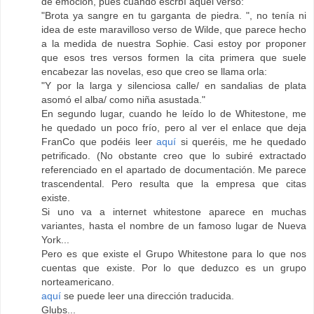
de emoción, pues cuando escrbí aquel verso:
"Brota ya sangre en tu garganta de piedra. ", no tenía ni
idea de este maravilloso verso de Wilde, que parece hecho
a la medida de nuestra Sophie. Casi estoy por proponer
que esos tres versos formen la cita primera que suele
encabezar las novelas, eso que creo se llama orla:
"Y por la larga y silenciosa calle/ en sandalias de plata
asomó el alba/ como niña asustada."
En segundo lugar, cuando he leído lo de Whitestone, me
he quedado un poco frío, pero al ver el enlace que deja
FranCo que podéis leer
aquí
si queréis, me he quedado
petrificado. (No obstante creo que lo subiré extractado
referenciado en el apartado de documentación. Me parece
trascendental. Pero resulta que la empresa que citas
existe.
Si uno va a internet whitestone aparece en muchas
variantes, hasta el nombre de un famoso lugar de Nueva
York...
Pero es que existe el Grupo Whitestone para lo que nos
cuentas que existe. Por lo que deduzco es un grupo
norteamericano.
aquí
se puede leer una dirección traducida.
Glubs...